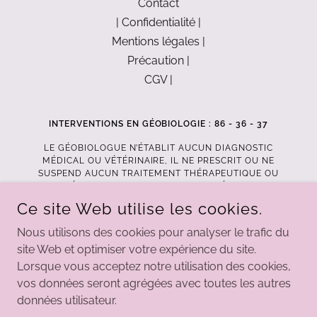
Contact
| Confidentialité |
Mentions légales |
Précaution |
CGV |
INTERVENTIONS EN GÉOBIOLOGIE : 86 - 36 - 37
LE GÉOBIOLOGUE N’ÉTABLIT AUCUN DIAGNOSTIC
MÉDICAL OU VÉTÉRINAIRE, IL NE PRESCRIT OU NE
SUSPEND AUCUN TRAITEMENT THÉRAPEUTIQUE OU
SUIVI MÉDICAL. L’INTERVENTION D’UN GÉOBIOLOGUE
NE SE SUBSTITUE PAS AUX DIAGNOSTICS
Ce site Web utilise les cookies.
OBLIGATOIRES DU BÂTIMENT ET NE DISPENSE PAS
D’UNE EXPERTISE SPÉCIALISÉE D’ANALYSE DU SOL ET
Nous utilisons des cookies pour analyser le trafic du
DU SOUS-SOL EFFECTUÉE PAR UN GÉOTECHNICIEN.
site Web et optimiser votre expérience du site.
CONTACT@GEOBIOLOGIE86.COM
Lorsque vous acceptez notre utilisation des cookies,
vos données seront agrégées avec toutes les autres
COPYRIGHT © 2024 GÉOBIOLOGIE 86 - TOUS DROITS
données utilisateur.
RÉSERVÉS.